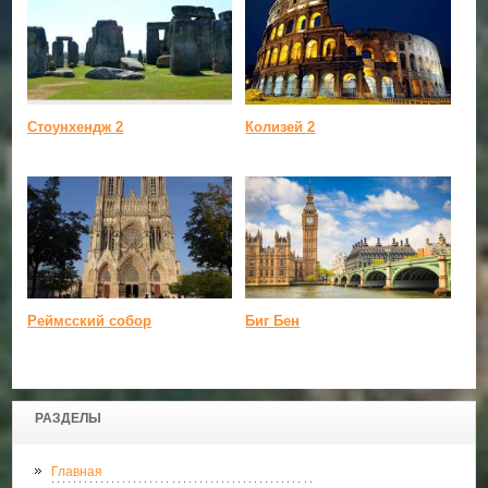
Стоунхендж 2
Колизей 2
Реймсский собор
Биг Бен
РАЗДЕЛЫ
Главная