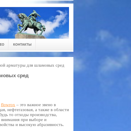
ЕО
КОНТАКТЫ
ной арматуры для шламовых сред
амовых сред
т
flowrox
– это важное звено в
я, нефтегазовая, а также в области
будь то отходы производства,
о внимания при выборе и
войства и высокую абразивность.