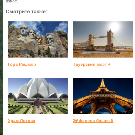
износ.
Смотрите также:
Гора Рашмор
Тауэрский мост 4
Храм Лотоса
Эйфелева башня 5