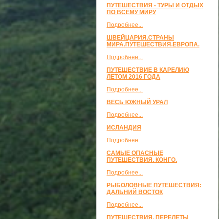
ПУТЕШЕСТВИЯ - ТУРЫ И ОТДЫХ
ПО ВСЕМУ МИРУ
Подробнее...
ШВЕЙЦАРИЯ.СТРАНЫ
МИРА.ПУТЕШЕСТВИЯ.ЕВРОПА.
Подробнее...
ПУТЕШЕСТВИЕ В КАРЕЛИЮ
ЛЕТОМ 2016 ГОДА
Подробнее...
ВЕСЬ ЮЖНЫЙ УРАЛ
Подробнее...
ИСЛАНДИЯ
Подробнее...
САМЫЕ ОПАСНЫЕ
ПУТЕШЕСТВИЯ. КОНГО.
Подробнее...
РЫБОЛОВНЫЕ ПУТЕШЕСТВИЯ:
ДАЛЬНИЙ ВОСТОК
Подробнее...
ПУТЕШЕСТВИЯ, ПЕРЕЛЕТЫ