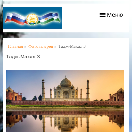
Меню
Главная
»
Фотогалерея
»
Тадж-Махал 3
Тадж-Махал 3