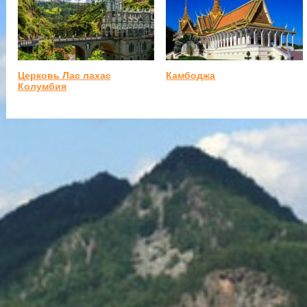
Церковь Лас лахас
Камбоджа
Колумбия