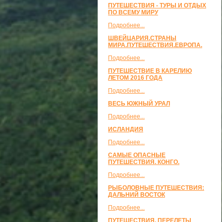
ПУТЕШЕСТВИЯ - ТУРЫ И ОТДЫХ
ПО ВСЕМУ МИРУ
Подробнее...
ШВЕЙЦАРИЯ.СТРАНЫ
МИРА.ПУТЕШЕСТВИЯ.ЕВРОПА.
Подробнее...
ПУТЕШЕСТВИЕ В КАРЕЛИЮ
ЛЕТОМ 2016 ГОДА
Подробнее...
ВЕСЬ ЮЖНЫЙ УРАЛ
Подробнее...
ИСЛАНДИЯ
Подробнее...
САМЫЕ ОПАСНЫЕ
ПУТЕШЕСТВИЯ. КОНГО.
Подробнее...
РЫБОЛОВНЫЕ ПУТЕШЕСТВИЯ:
ДАЛЬНИЙ ВОСТОК
Подробнее...
ПУТЕШЕСТВИЯ, ПЕРЕЛЕТЫ