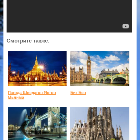
Смотрите также:
Пагода Шведагон Янгон
Биг Бен
Мьянма