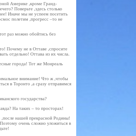
ерной Америке ,кроме Гранд-
ечего? Поверьте ,здесь столько
шее! Иначе мы не успеем посетить
осмос полетим ,прогресс –то не
этот раз можно обойтись без
о! Почему не в Оттаве ,спросите
вать отдельно! Оттава из их числа.
ресные города! Тот же Монреаль
имальное внимание! Что ж ,чтобы
ься в Торонто ,а сразу отправимся
иканского государства?
авда? На таких – то просторах!
е ,после нашей прекрасной Родины!
! Поэтому очень сложно уложиться в
дьте!