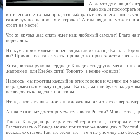
А вы что думали ,в Сев
Каньона ,и посмотреть н
интересного ,что нам придется выбирать из лучшего самое луч
самое лучшее на других материках! А там глядишь ,может и в к
стоит на месте!
Что ж ,друзья ,нас опять ждет наш любимый самолет! Благо на 
пересадок.
Итак ,мы приземляемся в неофициальной столице Канады Торонт
вы? Причина все та же :есть города ,о которых хочется рассказы
Хотя ,положа руку на сердце ,в Канаде есть другие мега – инте
,например ,или Квебек сити! Торонто ,в конце –концов!
Надеюсь ,мы посетим каждый из этих городов и уделим им макс
не разрываться между городами Канады ,мы не будем задерживат
исследовать канадские просторы.
Итак ,каковы главные достопримечательности этого северо-амер
А какие главные достопримечательности России? Множество ,пр
Так вот Канада ,по размерам своей территории ,на втором мест
Рассказывать о Канаде можно почти так же долго ,как о России
несколько статей. Так что ,если что – то я не упомяну ,не обессу