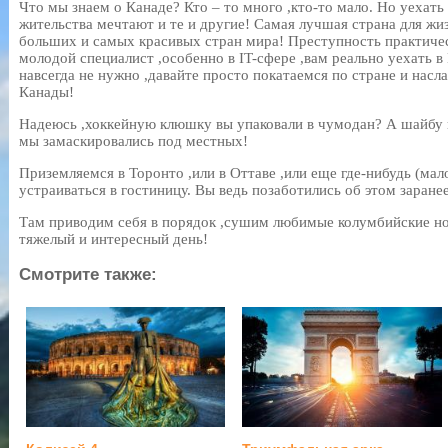
Что мы знаем о Канаде? Кто – то много ,кто-то мало. Но уехать
жительства мечтают и те и другие! Самая лучшая страна для жи
больших и самых красивых стран мира! Преступность практичес
молодой специалист ,особенно в IT-сфере ,вам реально уехать в
навсегда не нужно ,давайте просто покатаемся по стране и нас
Канады!
Надеюсь ,хоккейную клюшку вы упаковали в чумодан? А шайбу 
мы замаскировались под местных!
Приземляемся в Торонто ,или в Оттаве ,или еще где-нибудь (мал
устраиваться в гостиницу. Вы ведь позаботились об этом заране
Там приводим себя в порядок ,сушим любимые колумбийские нос
тяжелый и интересный день!
Смотрите также: