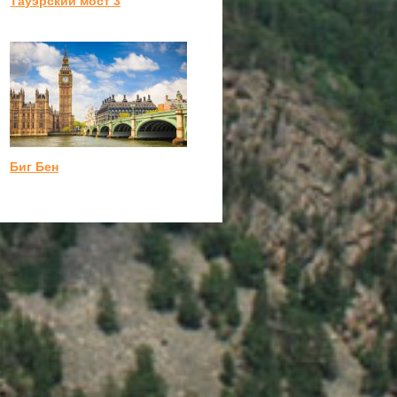
Тауэрский мост 3
Биг Бен