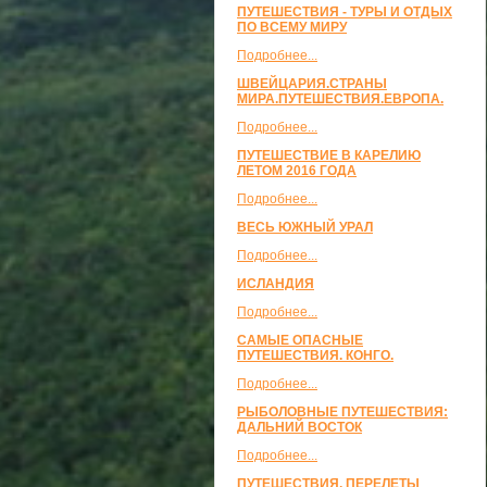
ПУТЕШЕСТВИЯ - ТУРЫ И ОТДЫХ
ПО ВСЕМУ МИРУ
Подробнее...
ШВЕЙЦАРИЯ.СТРАНЫ
МИРА.ПУТЕШЕСТВИЯ.ЕВРОПА.
Подробнее...
ПУТЕШЕСТВИЕ В КАРЕЛИЮ
ЛЕТОМ 2016 ГОДА
Подробнее...
ВЕСЬ ЮЖНЫЙ УРАЛ
Подробнее...
ИСЛАНДИЯ
Подробнее...
САМЫЕ ОПАСНЫЕ
ПУТЕШЕСТВИЯ. КОНГО.
Подробнее...
РЫБОЛОВНЫЕ ПУТЕШЕСТВИЯ:
ДАЛЬНИЙ ВОСТОК
Подробнее...
ПУТЕШЕСТВИЯ, ПЕРЕЛЕТЫ