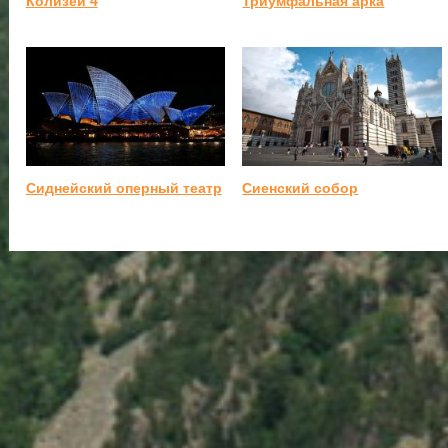
Колизей 4
Триумфальная арка
Сиднейский оперный театр
Сиенский собор