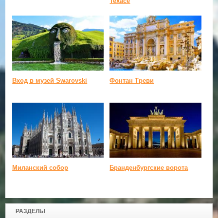
Техасе
Вход в музей Swarovski
Фонтан Треви
Миланский собор
Бранденбургские ворота
РАЗДЕЛЫ