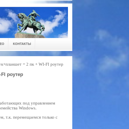
ЕО
КОНТАКТЫ
к+планшет = 2 пк + WI-FI роутер
FI роутер
работающих под управлением
семейства Windows.
м, т.к. перемещаемся только с