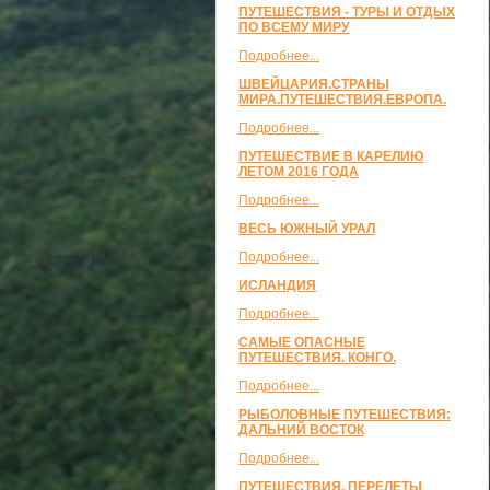
ПУТЕШЕСТВИЯ - ТУРЫ И ОТДЫХ
ПО ВСЕМУ МИРУ
Подробнее...
ШВЕЙЦАРИЯ.СТРАНЫ
МИРА.ПУТЕШЕСТВИЯ.ЕВРОПА.
Подробнее...
ПУТЕШЕСТВИЕ В КАРЕЛИЮ
ЛЕТОМ 2016 ГОДА
Подробнее...
ВЕСЬ ЮЖНЫЙ УРАЛ
Подробнее...
ИСЛАНДИЯ
Подробнее...
САМЫЕ ОПАСНЫЕ
ПУТЕШЕСТВИЯ. КОНГО.
Подробнее...
РЫБОЛОВНЫЕ ПУТЕШЕСТВИЯ:
ДАЛЬНИЙ ВОСТОК
Подробнее...
ПУТЕШЕСТВИЯ, ПЕРЕЛЕТЫ