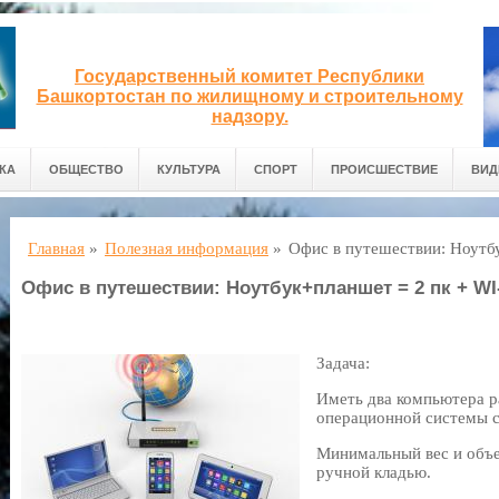
Государственный комитет Республики
Башкортостан по жилищному и строительному
надзору.
КА
ОБЩЕСТВО
КУЛЬТУРА
СПОРТ
ПРОИСШЕСТВИЕ
ВИД
Главная
»
Полезная информация
»
Офис в путешествии: Ноутбу
Офис в путешествии: Ноутбук+планшет = 2 пк + WI-
Задача:
Иметь два компьютера 
операционной системы 
Минимальный вес и объе
ручной кладью.