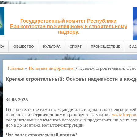
Государственный комитет Республики
Башкортостан по жилищному и строительному
надзору.
КА
ОБЩЕСТВО
КУЛЬТУРА
СПОРТ
ПРОИСШЕСТВИЕ
ВИД
Главная
»
Полезная информация
»
Крепеж строительный: Осно
Крепеж строительный: Основы надежности в кажд
30.05.2025
В строительстве важна каждая деталь, и одна из ключевых роле
принадлежит
строительному крепежу
от компании
www.krepome
соединительных элементов невозможно представить ни одну стр
дома до монтажа металлоконструкций.
Что такое строительный крепеж?