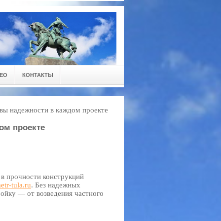
ЕО
КОНТАКТЫ
вы надежности в каждом проекте
ом проекте
й в прочности конструкций
tr-tula.ru
. Без надежных
ойку — от возведения частного