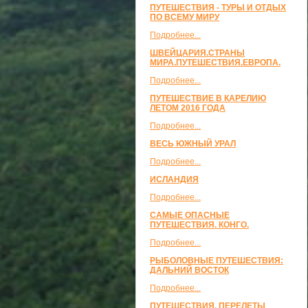
ПУТЕШЕСТВИЯ - ТУРЫ И ОТДЫХ
ПО ВСЕМУ МИРУ
Подробнее...
ШВЕЙЦАРИЯ.СТРАНЫ
МИРА.ПУТЕШЕСТВИЯ.ЕВРОПА.
Подробнее...
ПУТЕШЕСТВИЕ В КАРЕЛИЮ
ЛЕТОМ 2016 ГОДА
Подробнее...
ВЕСЬ ЮЖНЫЙ УРАЛ
Подробнее...
ИСЛАНДИЯ
Подробнее...
САМЫЕ ОПАСНЫЕ
ПУТЕШЕСТВИЯ. КОНГО.
Подробнее...
РЫБОЛОВНЫЕ ПУТЕШЕСТВИЯ:
ДАЛЬНИЙ ВОСТОК
Подробнее...
ПУТЕШЕСТВИЯ, ПЕРЕЛЕТЫ