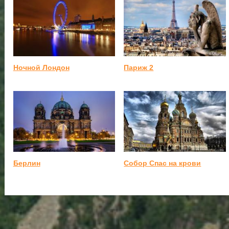
Ночной Лондон
Париж 2
Берлин
Собор Спас на крови