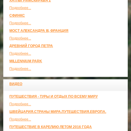
ХАТЛЬГРИМСКИРКЬЯ 2
Подробнее...
СФИНКС
Подробнее...
МОСТ АЛЕКСАНДРА III, ФРАНЦИЯ
Подробнее...
ДРЕВНИЙ ГОРОД ПЕТРА
Подробнее...
MILLENNIUM PARK
Подробнее...
ВИДЕО
ПУТЕШЕСТВИЯ - ТУРЫ И ОТДЫХ ПО ВСЕМУ МИРУ
Подробнее...
ШВЕЙЦАРИЯ.СТРАНЫ МИРА.ПУТЕШЕСТВИЯ.ЕВРОПА.
Подробнее...
ПУТЕШЕСТВИЕ В КАРЕЛИЮ ЛЕТОМ 2016 ГОДА