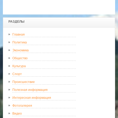
РАЗДЕЛЫ
Главная
Политика
Экономика
Общество
Культура
Спорт
Происшествие
Полезная информация
Интересная информация
Фотогалерея
Видео