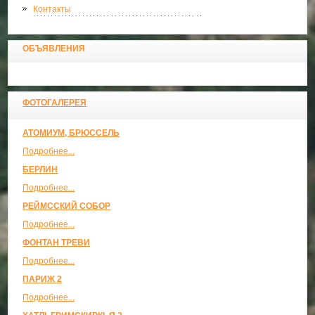
Контакты
ОБЪЯВЛЕНИЯ
ФОТОГАЛЕРЕЯ
АТОМИУМ, БРЮССЕЛЬ
Подробнее...
БЕРЛИН
Подробнее...
РЕЙМССКИЙ СОБОР
Подробнее...
ФОНТАН ТРЕВИ
Подробнее...
ПАРИЖ 2
Подробнее...