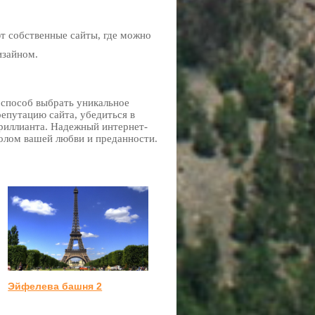
ют собственные сайты, где можно
изайном.
 способ выбрать уникальное
репутацию сайта, убедиться в
риллианта. Надежный интернет-
волом вашей любви и преданности.
Эйфелева башня 2