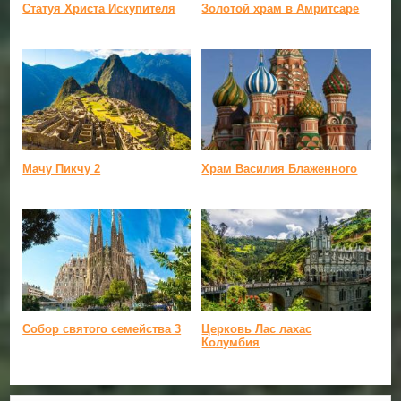
Статуя Христа Искупителя
Золотой храм в Амритсаре
Мачу Пикчу 2
Храм Василия Блаженного
Собор святого семейства 3
Церковь Лас лахас
Колумбия