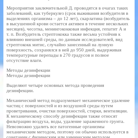
Мероприятия заключительной Д. проводятся в очагах таких
заболеваний, как туберкулез (срок выживания возбудителя в
выделениях организма – до 12 лет), скарлатина (возбудитель
в высушенной крови остается активен в течение нескольких
месяцев), чесотка, менингококковая инфекция, гепатит А и
т. п. Возбудитель стрептококка также весьма устойчив к
влиянию внешней среды, по данным исследователей, вид
стрептококк митис, случайно занесенный на лунную
поверхность, сохранялся в ней до 950 дней, выдерживая
температурные перепады в 270 градусов и полное
отсутствие влаги.
Методы дезинфекции
Методы дезинфекции
Выделяют четыре основных метода проведения
дезинфекции.
Механический метод подразумевает механическое удаление
частиц с поверхностей и из воздушной среды путем
проветривания, очистки поверхностей, стирки, вентиляции.
К механическому способу дезинфекции также относят
фильтрацию воздуха, воды, удаление зараженного грунта.
Невозможно удалить все патогенные организмы
механическим методом, поэтому он обычно используется в
сочетании с физическим или химическим методом