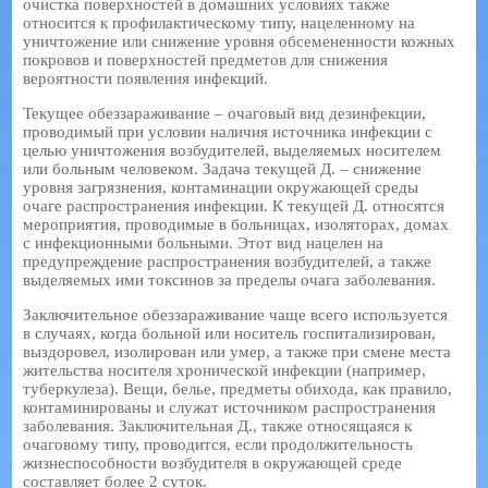
очистка поверхностей в домашних условиях также
относится к профилактическому типу, нацеленному на
уничтожение или снижение уровня обсемененности кожных
покровов и поверхностей предметов для снижения
вероятности появления инфекций.
Текущее обеззараживание – очаговый вид дезинфекции,
проводимый при условии наличия источника инфекции с
целью уничтожения возбудителей, выделяемых носителем
или больным человеком. Задача текущей Д. – снижение
уровня загрязнения, контаминации окружающей среды
очаге распространения инфекции. К текущей Д. относятся
мероприятия, проводимые в больницах, изоляторах, домах
с инфекционными больными. Этот вид нацелен на
предупреждение распространения возбудителей, а также
выделяемых ими токсинов за пределы очага заболевания.
Заключительное обеззараживание чаще всего используется
в случаях, когда больной или носитель госпитализирован,
выздоровел, изолирован или умер, а также при смене места
жительства носителя хронической инфекции (например,
туберкулеза). Вещи, белье, предметы обихода, как правило,
контаминированы и служат источником распространения
заболевания. Заключительная Д., также относящаяся к
очаговому типу, проводится, если продолжительность
жизнеспособности возбудителя в окружающей среде
составляет более 2 суток.