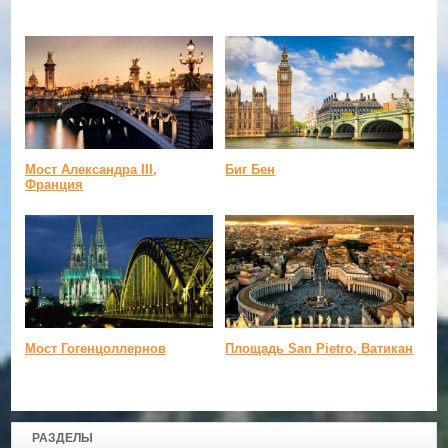
Мост Александра III,
Биг Бен
Франция
Мост Гогенцоллернов
Площадь San Pietro, Ватикан
РАЗДЕЛЫ