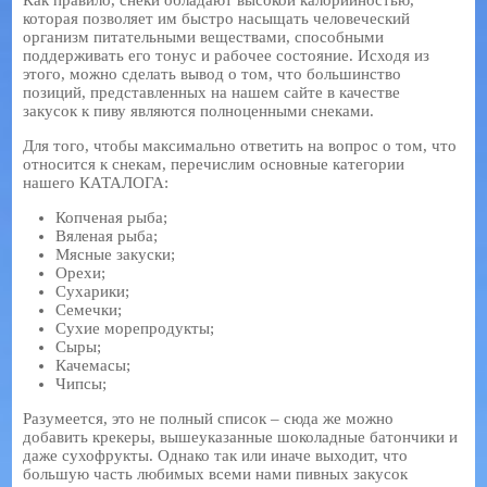
Как правило, снеки обладают высокой калорийностью,
которая позволяет им быстро насыщать человеческий
организм питательными веществами, способными
поддерживать его тонус и рабочее состояние. Исходя из
этого, можно сделать вывод о том, что большинство
позиций, представленных на нашем сайте в качестве
закусок к пиву являются полноценными снеками.
Для того, чтобы максимально ответить на вопрос о том, что
относится к снекам, перечислим основные категории
нашего КАТАЛОГА:
Копченая рыба;
Вяленая рыба;
Мясные закуски;
Орехи;
Сухарики;
Семечки;
Сухие морепродукты;
Сыры;
Качемасы;
Чипсы;
Разумеется, это не полный список – сюда же можно
добавить крекеры, вышеуказанные шоколадные батончики и
даже сухофрукты. Однако так или иначе выходит, что
большую часть любимых всеми нами пивных закусок