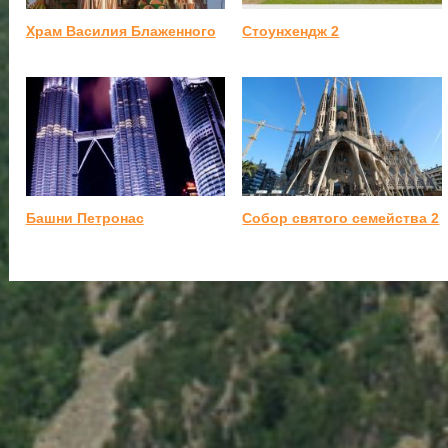
Храм Василия Блаженного
Стоунхендж 2
Башни Петронас
Собор святого семейства 2