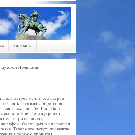
ЕО
КОНТАКТЫ
нцузской Полинезии
на или остров мечта, это остров
ra Island). На языке аборигенов
ет «возрожденный». Bora Bora
лагодаря лагуне перламутрового,
л имеет три вершины, а
ена рифом. Очень давно он начинал
улкана. Теперь это потухший вулкан
ржения в далеком прошлом.