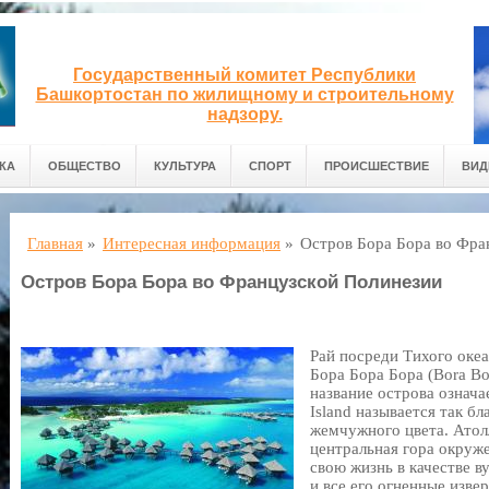
Государственный комитет Республики
Башкортостан по жилищному и строительному
надзору.
КА
ОБЩЕСТВО
КУЛЬТУРА
СПОРТ
ПРОИСШЕСТВИЕ
ВИД
Главная
»
Интересная информация
»
Остров Бора Бора во Фра
Остров Бора Бора во Французской Полинезии
Рай посреди Тихого океа
Бора Бора Бора (Bora Bo
название острова означа
Island называется так б
жемчужного цвета. Атол
центральная гора окруж
свою жизнь в качестве в
и все его огненные изве