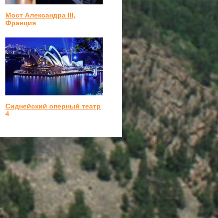
Мост Александра III,
Франция
Сиднейский оперный театр
4