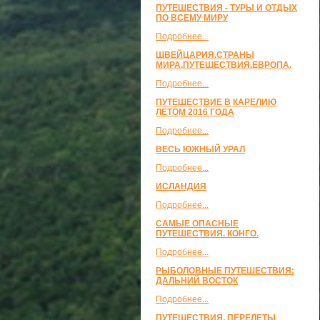
ПУТЕШЕСТВИЯ - ТУРЫ И ОТДЫХ
ПО ВСЕМУ МИРУ
Подробнее...
ШВЕЙЦАРИЯ.СТРАНЫ
МИРА.ПУТЕШЕСТВИЯ.ЕВРОПА.
Подробнее...
ПУТЕШЕСТВИЕ В КАРЕЛИЮ
ЛЕТОМ 2016 ГОДА
Подробнее...
ВЕСЬ ЮЖНЫЙ УРАЛ
Подробнее...
ИСЛАНДИЯ
Подробнее...
САМЫЕ ОПАСНЫЕ
ПУТЕШЕСТВИЯ. КОНГО.
Подробнее...
РЫБОЛОВНЫЕ ПУТЕШЕСТВИЯ:
ДАЛЬНИЙ ВОСТОК
Подробнее...
ПУТЕШЕСТВИЯ, ПЕРЕЛЕТЫ