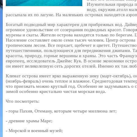
Изумительная природа п
воду, окружив атолл ма
рассыпала их по лагуне. На маленьких островах находится аэро
Богатый подводный мир характерен для прибрежных вод. Дайв
огромное удовольствие от созерцания подводных красот. Говорят
мурены и скаты. Жители острова находятся только по берегам. Ц
Население составляет около семи тысяч человек. Центр острова
тропическим лесом. Все порхает, щебечет и цветет. Путешество
путешественники, пользующиеся для передвижения джипами. Так
красоты, природу, горные вершины и храмы. Это часть Француз
европеец, исследователь Джеймс Кук. В основе экономики остро
он имеет великолепную сеть дорогих отелей. Именно их так лю
Климат острова имеет ярко выраженную зиму (март-октябрь), он
(ноябрь-февраль) очень теплое и влажное. Среднегодовая темпер
что приезжать можно круглый год. Особенно не задумываясь о с
зимой особенно кристально чистая морская вода.
Что посмотреть:
- горы Пахия, Отеману, которым четыре миллиона лет;
- древние храмы Маре;
- Морской и военный музей;