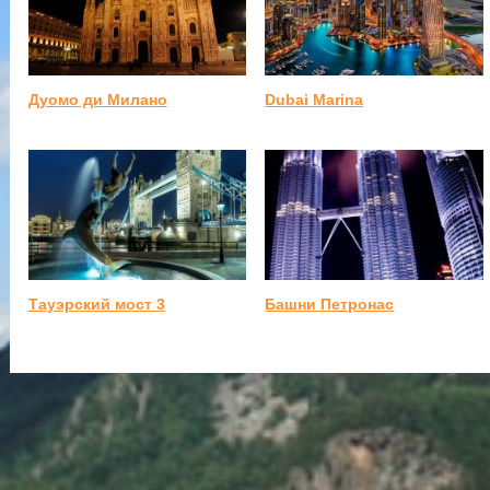
Дуомо ди Милано
Dubai Marina
Тауэрский мост 3
Башни Петронас