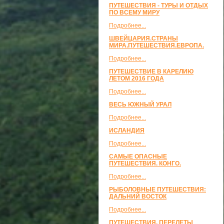
ПУТЕШЕСТВИЯ - ТУРЫ И ОТДЫХ
ПО ВСЕМУ МИРУ
Подробнее...
ШВЕЙЦАРИЯ.СТРАНЫ
МИРА.ПУТЕШЕСТВИЯ.ЕВРОПА.
Подробнее...
ПУТЕШЕСТВИЕ В КАРЕЛИЮ
ЛЕТОМ 2016 ГОДА
Подробнее...
ВЕСЬ ЮЖНЫЙ УРАЛ
Подробнее...
ИСЛАНДИЯ
Подробнее...
САМЫЕ ОПАСНЫЕ
ПУТЕШЕСТВИЯ. КОНГО.
Подробнее...
РЫБОЛОВНЫЕ ПУТЕШЕСТВИЯ:
ДАЛЬНИЙ ВОСТОК
Подробнее...
ПУТЕШЕСТВИЯ, ПЕРЕЛЕТЫ