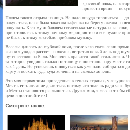
красивый пляж, на котор
провести время — покупа
Плюсы такого отдыха на лицо. Не надо никуда торопиться — до
накупаться, плюс была заказана кафешка на берегу океана на вс
покушать. К этому добавляем свежевыжатые натуральные соки, 
приготовились к этому ночному мероприятию и все нужное прив
не было, к этому коктейлю прибавим музыку.
Веселье длилось до глубокой ночи, после чего спать легли прям
жизни я увидел рассвет на океане, встретил новый день под шум 
путешествию на Бали. Мне очень нравится такой стиль жизни. Чт
за которое увидишь только гостиницу и посетишь пару мест с г
как 1 день. Не успеваешь оглянуться как уже надо собираться д
карту и поехать туда куда хочешь и на сколько хочешь.
Это моя первая зима проведенная в теплых странах, у лазурного 
Мечта, есть желание двигаться, потому что знаешь ради чего бу
и Мечты становятся реальностью. Друзья мои, я желаю чтобы с
цели и достигайте их!
Смотрите также: