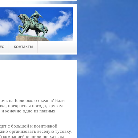
ЕО
КОНТАКТЫ
ночь на Бали около океана? Бали —
ха, прекрасная погода, кругом
 и конечно одно из главных
.
дит с большой и позитивной
жно организовать веселую тусовку.
ей компанией решили поехать на