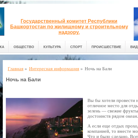
Государственный комитет Республики
Башкортостан по жилищному и строительному
надзору.
КА
ОБЩЕСТВО
КУЛЬТУРА
СПОРТ
ПРОИСШЕСТВИЕ
ВИД
Главная
»
Интересная информация
»
Ночь на Бали
Ночь на Бали
Вы бы хотели провести 
отличное место для отды
зелень — свежие фрукты
достоинств рядом океан
А если еще отдых прохо
компанией, то вместе мо
Что и было сделано. Вс