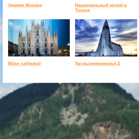
Зимняя Москва
Национальный музей в
Техасе
Milan cathedral
Хатльгримскиркья 2