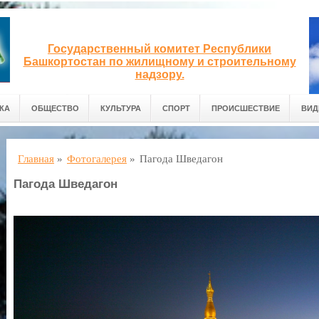
Государственный комитет Республики
Башкортостан по жилищному и строительному
надзору.
КА
ОБЩЕСТВО
КУЛЬТУРА
СПОРТ
ПРОИСШЕСТВИЕ
ВИД
Главная
»
Фотогалерея
»
Пагода Шведагон
Пагода Шведагон