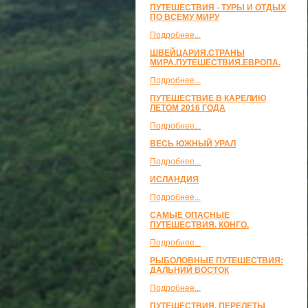
ПУТЕШЕСТВИЯ - ТУРЫ И ОТДЫХ
ПО ВСЕМУ МИРУ
Подробнее...
ШВЕЙЦАРИЯ.СТРАНЫ
МИРА.ПУТЕШЕСТВИЯ.ЕВРОПА.
Подробнее...
ПУТЕШЕСТВИЕ В КАРЕЛИЮ
ЛЕТОМ 2016 ГОДА
Подробнее...
ВЕСЬ ЮЖНЫЙ УРАЛ
Подробнее...
ИСЛАНДИЯ
Подробнее...
САМЫЕ ОПАСНЫЕ
ПУТЕШЕСТВИЯ. КОНГО.
Подробнее...
РЫБОЛОВНЫЕ ПУТЕШЕСТВИЯ:
ДАЛЬНИЙ ВОСТОК
Подробнее...
ПУТЕШЕСТВИЯ, ПЕРЕЛЕТЫ