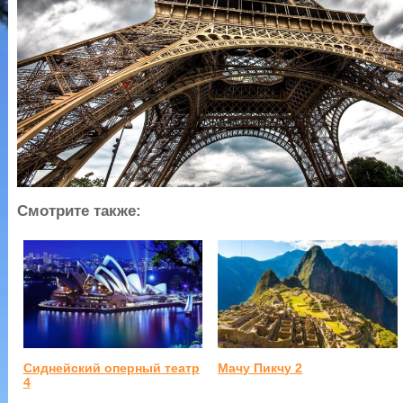
Смотрите также:
Сиднейский оперный театр
Мачу Пикчу 2
4