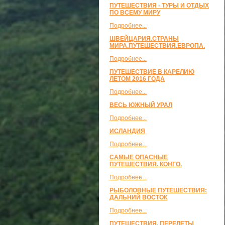
ПУТЕШЕСТВИЯ - ТУРЫ И ОТДЫХ
ПО ВСЕМУ МИРУ
Подробнее...
ШВЕЙЦАРИЯ.СТРАНЫ
МИРА.ПУТЕШЕСТВИЯ.ЕВРОПА.
Подробнее...
ПУТЕШЕСТВИЕ В КАРЕЛИЮ
ЛЕТОМ 2016 ГОДА
Подробнее...
ВЕСЬ ЮЖНЫЙ УРАЛ
Подробнее...
ИСЛАНДИЯ
Подробнее...
САМЫЕ ОПАСНЫЕ
ПУТЕШЕСТВИЯ. КОНГО.
Подробнее...
РЫБОЛОВНЫЕ ПУТЕШЕСТВИЯ:
ДАЛЬНИЙ ВОСТОК
Подробнее...
ПУТЕШЕСТВИЯ, ПЕРЕЛЕТЫ