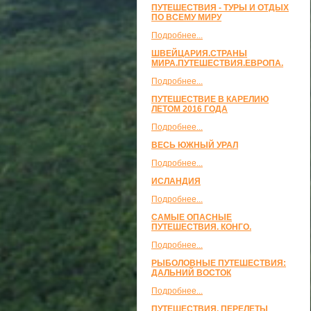
ПУТЕШЕСТВИЯ - ТУРЫ И ОТДЫХ
ПО ВСЕМУ МИРУ
Подробнее...
ШВЕЙЦАРИЯ.СТРАНЫ
МИРА.ПУТЕШЕСТВИЯ.ЕВРОПА.
Подробнее...
ПУТЕШЕСТВИЕ В КАРЕЛИЮ
ЛЕТОМ 2016 ГОДА
Подробнее...
ВЕСЬ ЮЖНЫЙ УРАЛ
Подробнее...
ИСЛАНДИЯ
Подробнее...
САМЫЕ ОПАСНЫЕ
ПУТЕШЕСТВИЯ. КОНГО.
Подробнее...
РЫБОЛОВНЫЕ ПУТЕШЕСТВИЯ:
ДАЛЬНИЙ ВОСТОК
Подробнее...
ПУТЕШЕСТВИЯ, ПЕРЕЛЕТЫ