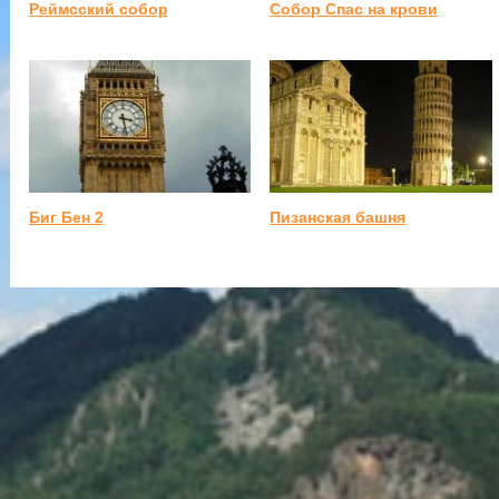
Реймсский собор
Собор Спас на крови
Биг Бен 2
Пизанская башня