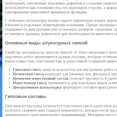
помещений, заполнения локальных дефектов и создания защитно
используются как основание под последующую отделку, а декор
одновременно выполняют финишную функцию.
С помощью штукатурки можно скрыть кирпичную кладку, неров
блоками и отдельные повреждения основания. Однако материал 
подвижность конструкции или остановить развитие серьезных т
установить причину дефектов и при необходимости выполнить 
Основные виды штукатурных смесей
Свойства материала во многом зависят от типа связующего ком
наружных работ применяются разные составы, которые отличаю
влагостойкостью, пластичностью и допустимой толщиной нанес
Гипсовая смесь
чаще используется для внутренних работ 
Цементная смесь
подходит для влажных зон, фасадов и пр
Цементно-известковый состав
сочетает прочность и удобс
Известковая смесь
применяется для отдельных видов осно
Декоративная штукатурка
формирует готовую фактурную 
Гипсовые составы
Гипсовая штукатурка отличается пластичностью и удобством ра
получить сравнительно гладкую поверхность, которая после вы
минимального дополнительного выравнивания. Материал часто и