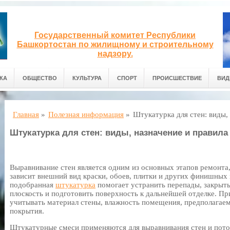
Государственный комитет Республики
Башкортостан по жилищному и строительному
надзору.
КА
ОБЩЕСТВО
КУЛЬТУРА
СПОРТ
ПРОИСШЕСТВИЕ
ВИД
Главная
»
Полезная информация
»
Штукатурка для стен: виды,
Штукатурка для стен: виды, назначение и правил
Выравнивание стен является одним из основных этапов ремонта,
зависит внешний вид краски, обоев, плитки и других финишных
подобранная
штукатурка
помогает устранить перепады, закрыт
плоскость и подготовить поверхность к дальнейшей отделке. П
учитывать материал стены, влажность помещения, предполагае
покрытия.
Штукатурные смеси применяются для выравнивания стен и пото