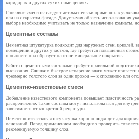
коридорах и других сухих помещениях.
Гипсовые смеси не следует автоматически применять в условия
или на открытом фасаде. Допустимая область использования ук
выборе необходимо учитывать не только назначение комнаты, но
Цементные составы
Цементная штукатурка подходит для наружных стен, цоколей, в
помещений и других участков, где требуется повышенная стойко
прочности она образует плотное минеральное покрытие.
Работа с цементными составами требует правильной подготовк
высыхания. Слишком быстрое испарение влаги может привести к
чрезмерно толстого слоя за один проход — к сползанию или от
Цементно-известковые смеси
Добавление известкового компонента повышает пластичность рас
распределение. Такие составы могут использоваться для внутре
зависимости от конкретной рецептуры.
Цементно-известковая штукатурка хорошо подходит для кирпич
оснований. Перед применением необходимо проверить совмести
рекомендуемую толщину слоя.