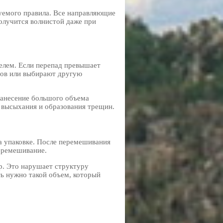
уемого правила. Все направляющие
олучится волнистой даже при
елем. Если перепад превышает
пов или выбирают другую
Нанесение большого объема
о высыхания и образования трещин.
а упаковке. После перемешивания
еремешивание.
р. Это нарушает структуру
ть нужно такой объем, который