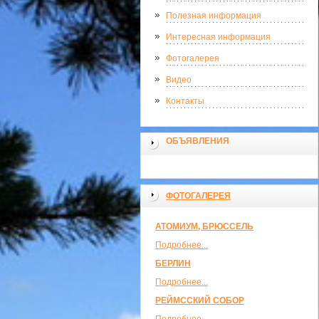
Полезная информация
Интересная информация
Фотогалерея
Видео
Контакты
ОБЪЯВЛЕНИЯ
ФОТОГАЛЕРЕЯ
АТОМИУМ, БРЮССЕЛЬ
Подробнее...
БЕРЛИН
Подробнее...
РЕЙМССКИЙ СОБОР