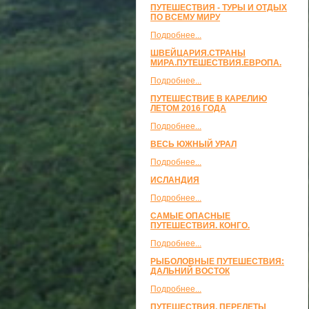
ПУТЕШЕСТВИЯ - ТУРЫ И ОТДЫХ
ПО ВСЕМУ МИРУ
Подробнее...
ШВЕЙЦАРИЯ.СТРАНЫ
МИРА.ПУТЕШЕСТВИЯ.ЕВРОПА.
Подробнее...
ПУТЕШЕСТВИЕ В КАРЕЛИЮ
ЛЕТОМ 2016 ГОДА
Подробнее...
ВЕСЬ ЮЖНЫЙ УРАЛ
Подробнее...
ИСЛАНДИЯ
Подробнее...
САМЫЕ ОПАСНЫЕ
ПУТЕШЕСТВИЯ. КОНГО.
Подробнее...
РЫБОЛОВНЫЕ ПУТЕШЕСТВИЯ:
ДАЛЬНИЙ ВОСТОК
Подробнее...
ПУТЕШЕСТВИЯ, ПЕРЕЛЕТЫ