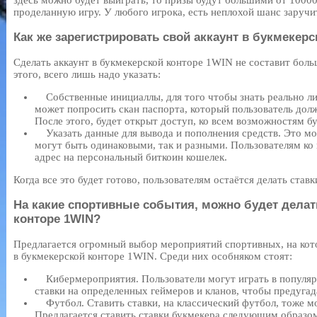
здесь можно будет выиграть, то призы будут большими от 10000
проделанную игру. У любого игрока, есть неплохой шанс заручи
Как же зарегистрировать свой аккаунт в букмекер
Сделать аккаунт в букмекерской конторе 1WIN не составит боль
этого, всего лишь надо указать:
Собственные инициаллы, для того чтобы знать реально ли 
может попросить скан паспорта, который пользователь долж
После этого, будет открыт доступ, ко всем возможностям б
Указать данные для вывода и пополнения средств. Это мог
могут быть одинаковыми, так и разными. Пользователям ко 
адрес на персональный биткоин кошелек.
Когда все это будет готово, пользователям остаётся делать став
На какие спортивные события, можно будет делат
конторе 1WIN?
Предлагается огромный выбор мероприятий спортивных, на кот
в букмекерской конторе 1WIN. Среди них особняком стоят:
Кибермероприятия. Пользователи могут играть в популяр
ставки на определенных геймеров и кланов, чтобы предугад
Футбол. Ставить ставки, на классический футбол, тоже м
Предлагается ставить ставки букмекера следующим образо