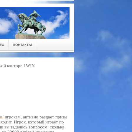
ЕО
КОНТАКТЫ
ской конторе 1WIN
n/
игрокам, активно раздает призы
ходит. Игрок, который играет по
и вы задались вопросом: сколько