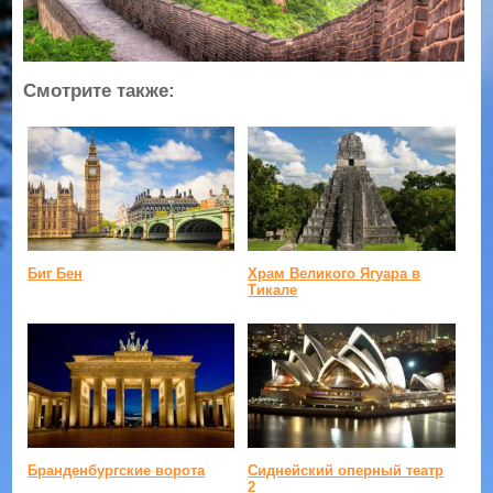
Смотрите также:
Биг Бен
Храм Великого Ягуара в
Тикале
Бранденбургские ворота
Сиднейский оперный театр
2