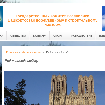
Государственный комитет Республики
Башкортостан по жилищному и строительному
надзору.
КА
ОБЩЕСТВО
КУЛЬТУРА
СПОРТ
ПРОИСШЕСТВИЕ
ВИД
Главная
»
Фотогалерея
»
Реймсский собор
Реймсский собор