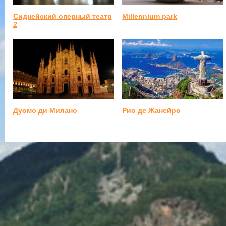
Сиднейский оперный театр
Millennium park
2
Дуомо ди Милано
Рио де Жанейро