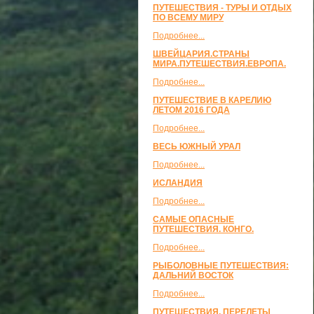
ПУТЕШЕСТВИЯ - ТУРЫ И ОТДЫХ
ПО ВСЕМУ МИРУ
Подробнее...
ШВЕЙЦАРИЯ.СТРАНЫ
МИРА.ПУТЕШЕСТВИЯ.ЕВРОПА.
Подробнее...
ПУТЕШЕСТВИЕ В КАРЕЛИЮ
ЛЕТОМ 2016 ГОДА
Подробнее...
ВЕСЬ ЮЖНЫЙ УРАЛ
Подробнее...
ИСЛАНДИЯ
Подробнее...
САМЫЕ ОПАСНЫЕ
ПУТЕШЕСТВИЯ. КОНГО.
Подробнее...
РЫБОЛОВНЫЕ ПУТЕШЕСТВИЯ:
ДАЛЬНИЙ ВОСТОК
Подробнее...
ПУТЕШЕСТВИЯ, ПЕРЕЛЕТЫ