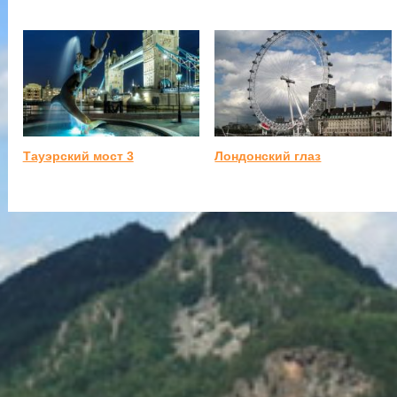
Тауэрский мост 3
Лондонский глаз