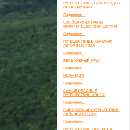
ПУТЕШЕСТВИЯ - ТУРЫ И ОТДЫХ
ПО ВСЕМУ МИРУ
Подробнее...
ШВЕЙЦАРИЯ.СТРАНЫ
МИРА.ПУТЕШЕСТВИЯ.ЕВРОПА.
Подробнее...
ПУТЕШЕСТВИЕ В КАРЕЛИЮ
ЛЕТОМ 2016 ГОДА
Подробнее...
ВЕСЬ ЮЖНЫЙ УРАЛ
Подробнее...
ИСЛАНДИЯ
Подробнее...
САМЫЕ ОПАСНЫЕ
ПУТЕШЕСТВИЯ. КОНГО.
Подробнее...
РЫБОЛОВНЫЕ ПУТЕШЕСТВИЯ:
ДАЛЬНИЙ ВОСТОК
Подробнее...
ПУТЕШЕСТВИЯ, ПЕРЕЛЕТЫ